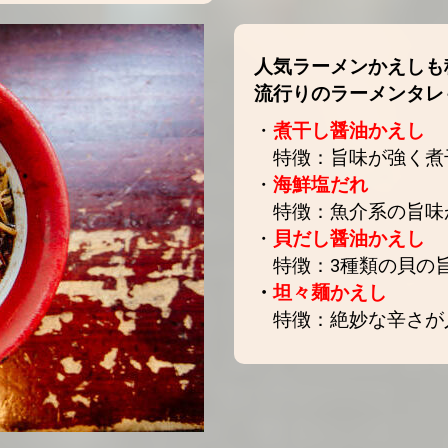
人気ラーメンかえしも
流行りのラーメンタレ
・
煮干し醤油かえし
特徴：旨味が強く煮
・
海鮮塩だれ
特徴：魚介系の旨味
・
貝だし醤油かえし
特徴：3種類の貝の
・
坦々麺かえし
特徴：絶妙な辛さが