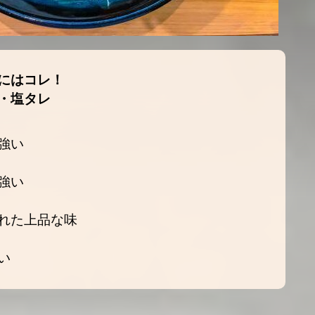
にはコレ！
・塩タレ
強い
強い
れた上品な味
い