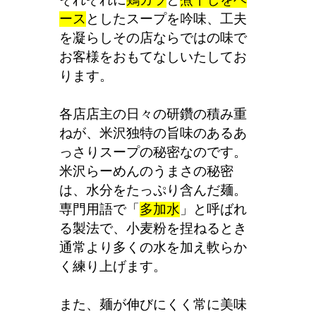
それぞれに
鶏ガラ
と
煮干しをベ
ース
としたスープを吟味、工夫
を凝らしその店ならではの味で
お客様をおもてなしいたしてお
ります。
各店店主の日々の研鑽の積み重
ねが、米沢独特の旨味のあるあ
っさりスープの秘密なのです。
米沢らーめんのうまさの秘密
は、水分をたっぷり含んだ麺。
専門用語で「
多加水
」と呼ばれ
る製法で、小麦粉を捏ねるとき
通常より多くの水を加え軟らか
く練り上げます。
また、麺が伸びにくく常に美味