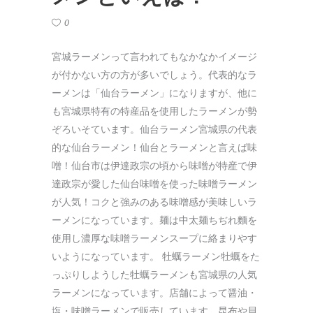
0
宮城ラーメンって言われてもなかなかイメージ
が付かない方の方が多いでしょう。代表的なラ
ーメンは「仙台ラーメン」になりますが、他に
も宮城県特有の特産品を使用したラーメンが勢
ぞろいそています。仙台ラーメン宮城県の代表
的な仙台ラーメン！仙台とラーメンと言えば味
噌！仙台市は伊達政宗の頃から味噌が特産で伊
達政宗が愛した仙台味噌を使った味噌ラーメン
が人気！コクと強みのある味噌感が美味しいラ
ーメンになっています。麺は中太麺ちぢれ麵を
使用し濃厚な味噌ラーメンスープに絡まりやす
いようになっています。 牡蠣ラーメン牡蠣をた
っぷりしようした牡蠣ラーメンも宮城県の人気
ラーメンになっています。店舗によって醤油・
塩・味噌ラーメンで販売しています。昆布や貝