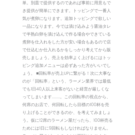
単。別皿で提供するのであれば事前に用意もで
き提供が簡単にできます。トッピングで一番人
気が煮卵になります。追加トッピングで欲しい
一品になります。今では漬け込みよう醤油タレ
で半熟白卵を漬け込んで作る場合やできている
煮卵を仕入れをした方が安い場合もあるので店
で仕込むか仕入れるかをしっかり考えてから販
売しましょう。売上を効率よく上げるにはトッ
ピング追加メニューは必ずあった方がいいでし
ょう。 ■回転率が売上UPに繋がる！次に大事な
のが「回転率」という、ラーメン業界では最低
でも1日40人以上来客がないと経営が厳しくな
ってしまいます………。この回転率の視点から、
何席のお店で、何回転したら目標の100杯を売
り上げることができるのか、を考えてみましょ
う。仮に12席のラーメン屋だったら、100杯売る
ためには1日に9回転もしなければなりません。