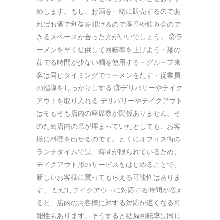
めします。もし、お酒を一緒に販売するのであ
ればお酒で利益を叩けるので座席や飲み会ので
きるスペースが合った方がいいでしょう。 ②ラ
ーメンを早く提供して回転率を上げよう・麺の
茹でる時間が少ない麺を使用する・グループ来
客は同じタイミングでラーメンをだす・従業員
の指導をしっかりしする ③デリバリーやテイク
アウトを取り入れる デリバリーやテイクアウト
はそもそも店内の座席数が関係ありません。そ
のため店内の席が埋まっていたとしても、お客
様に料理を出せるのです。とくにオフィス街の
ランチタイムでは、時間が限られているため、
テイクアウト用のサービスをはじめることで、
新しいお客様に買ってもらえる可能性はありま
す。 ただしテイクアウトに対応する時間が増え
ると、店内のお客様に対する対応が遅くなる可
能性もあります。そうすると結局回転率は同じ